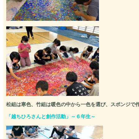
松組は寒色、竹組は暖色の中から一色を選び、スポンジで
「
越ちひろさんと創作活動
」～６年生～