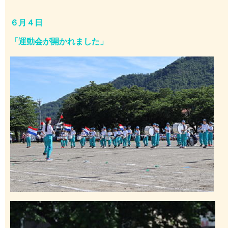
６月４日
「
運動会が開かれました
」