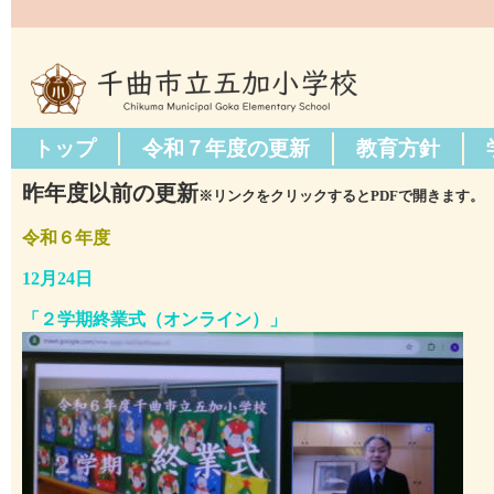
トップ
令和７年度の更新
教育方針
昨年度以前の更新
※リンクをクリックするとPDFで開きます。
令和６年度
12月24日
「
２学期終業式（オンライン）」